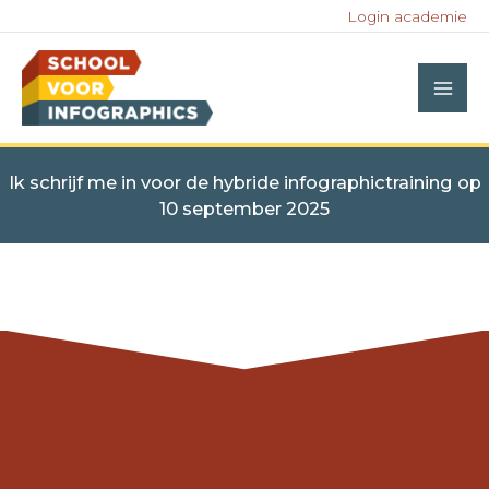
Ga
Login academie
naar
de
inhoud
Ik schrijf me in voor de hybride infographictraining op
10 september 2025