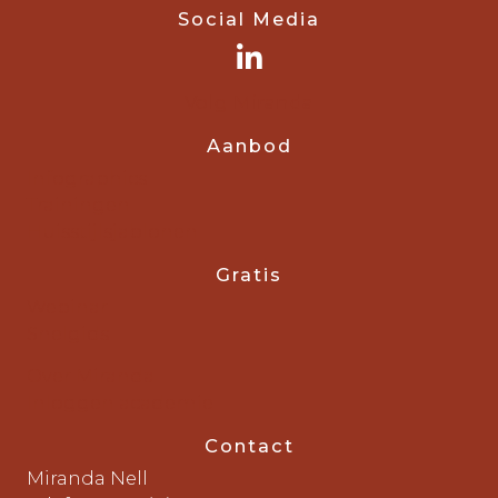
Social Media
Volg Miranda
Aanbod
Infographics
Trainingen
Huisstijlsjablonen
Gratis
Webinar
Snelgids
Over Miranda
Inloggen academie
Contact
Miranda Nell