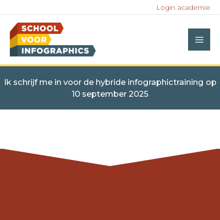
Ga
Login academie
naar
de
inhoud
Ik schrijf me in voor de hybride infographictraining op
10 september 2025