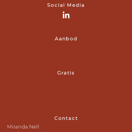
Social Media
Volg Miranda
Aanbod
Infographics
Trainingen
Huisstijlsjablonen
Gratis
Webinar
Snelgids
Over Miranda
Inloggen academie
Contact
Miranda Nell